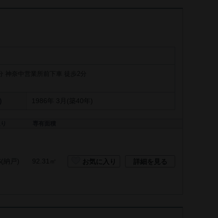
分 神奈中営業所前下車 徒歩2分
)
1986年 3月(築40年)
取り
専有面積
S(納戸)
92.31㎡
お気に入り
詳細を見る