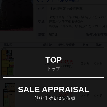
住所
神奈川県茅ヶ崎市円蔵
東海道本線 「茅ケ崎」駅 徒歩21分 バス1
交通
円蔵バス停下車 徒歩3分
相模線 「茅ケ崎」駅 徒歩21分 バス10分
階数
5階建
築年月(築年数
間取図
所在階
賃料 / 管理費
敷金
礼金
TOP
8.8
万円
3階
2ヶ月
0ヶ月
2,000円
トップ
SALE APPRAISAL
8.8
万円
5階
2ヶ月
0ヶ月
【無料】売却査定依頼
2,000円