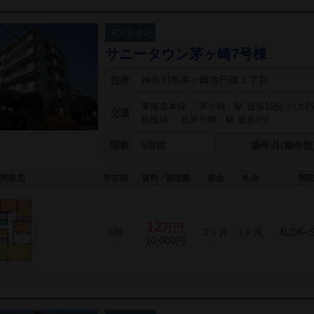
マンション
サニータウン茅ヶ崎7号棟
住所
神奈川県茅ヶ崎市円蔵１丁目
東海道本線 「茅ケ崎」駅 徒歩19分 バス8
交通
相模線 「北茅ケ崎」駅 徒歩8分
階数
5階建
築年月(築年数
間取図
所在階
賃料 / 管理費
敷金
礼金
間
12
万円
5階
2ヶ月
1ヶ月
4LDK+
10,000円