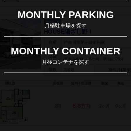
MONTHLY PARKING
アパート
月極駐車場を探す
HOUSE陽ざし野Ⅰ
住所
神奈川県茅ヶ崎市円蔵
MONTHLY CONTAINER
相模線 「北茅ケ崎」駅 徒歩20分
交通
東海道本線 「茅ケ崎」駅 徒歩25分
月極コンテナを探す
階数
2階建
築年月(築年
間取図
所在階
賃料 / 管理費
敷金
礼金
6.8
2階
2ヶ月
0ヶ月
万円