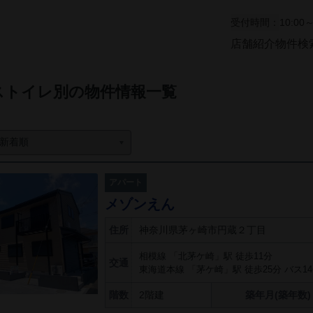
受付時間：
10:00～
店舗紹介
物件検
ストイレ別の物件情報一覧
アパート
メゾンえん
住所
神奈川県茅ヶ崎市円蔵２丁目
相模線 「北茅ケ崎」駅 徒歩11分
交通
東海道本線 「茅ケ崎」駅 徒歩25分 バス1
階数
2階建
築年月(築年数)