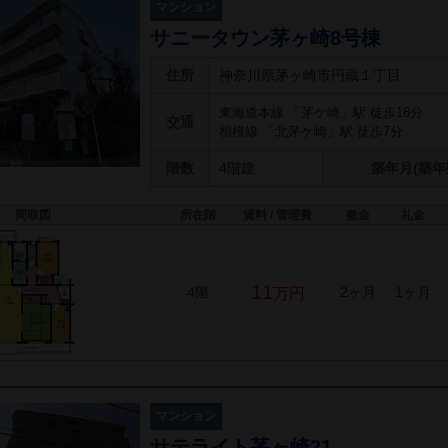
マンション
サニータウン茅ヶ崎8号棟
住所
神奈川県茅ヶ崎市円蔵１丁目
東海道本線 「茅ケ崎」駅 徒歩18分
交通
相模線 「北茅ケ崎」駅 徒歩7分
階数
4階建
築年月(築年
間取図
所在階
賃料 / 管理費
敷金
礼金
11
4階
2ヶ月
1ヶ月
万円
マンション
サテライト茅ヶ崎21