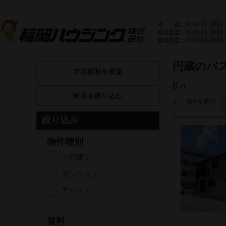
円蔵のバ
市区町村を変更
8
件
町名を絞り込む
1 ～ 8件を表示
絞り込み
物件種別
一戸建て
マンション
アパート
賃料