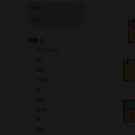
間取り
ワンルーム
1K
1DK
1LDK
2K
2DK
2LDK
3K
3DK