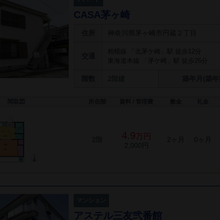
CASA茅ヶ崎
住所
神奈川県茅ヶ崎市円蔵２丁目
相模線 「北茅ケ崎」駅 徒歩12分
交通
東海道本線 「茅ケ崎」駅 徒歩26分
階数
2階建
築年月(築年
間取図
所在階
賃料 / 管理費
敷金
礼金
4.9
万円
2階
2ヶ月
0ヶ月
2,000円
マンション
アステル三友弐番館