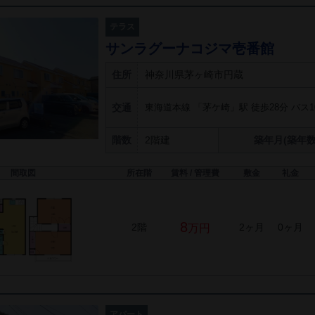
テラス
サンラグーナコジマ壱番館
住所
神奈川県茅ヶ崎市円蔵
交通
東海道本線 「茅ケ崎」駅 徒歩28分 バス1
階数
2階建
築年月(築年数
間取図
所在階
賃料 / 管理費
敷金
礼金
8
2階
2ヶ月
0ヶ月
万円
アパート