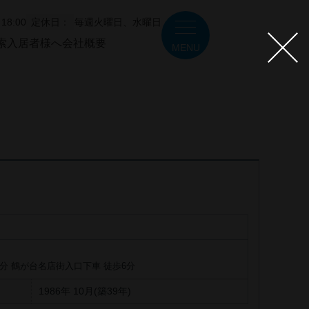
18:00
定休日：
毎週火曜日、水曜日
索
入居者様へ
会社概要
MENU
4分 鶴が台名店街入口下車 徒歩6分
1986年 10月(築39年)