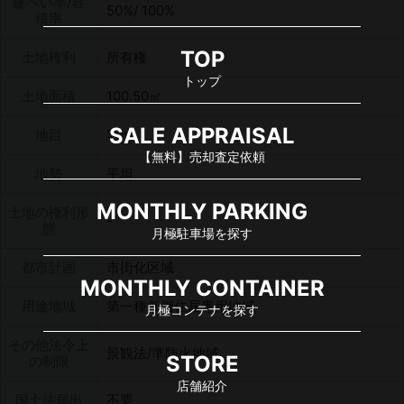
建ぺい率/容
50%/ 100%
積率
TOP
土地権利
所有権
トップ
土地面積
100.50㎡
SALE APPRAISAL
地目
宅地
【無料】売却査定依頼
地勢
平坦
MONTHLY PARKING
土地の権利形
態
月極駐車場を探す
都市計画
市街化区域
MONTHLY CONTAINER
用途地域
第一種低層住居専用地域
月極コンテナを探す
その他法令上
景観法/準防火地域
STORE
の制限
店舗紹介
国土法届出
不要