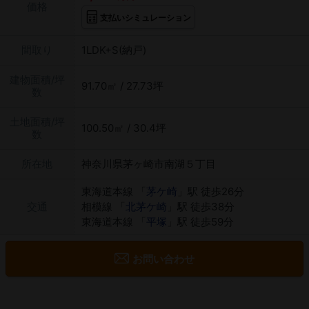
価格
支払いシミュレーション
間取り
1LDK+S(納戸)
建物面積/坪
91.70㎡ / 27.73坪
数
土地面積/坪
100.50㎡ / 30.4坪
数
所在地
神奈川県茅ヶ崎市南湖５丁目
東海道本線 「
茅ケ崎
」駅 徒歩26分
交通
相模線 「
北茅ケ崎
」駅 徒歩38分
東海道本線 「
平塚
」駅 徒歩59分
お問い合わせ