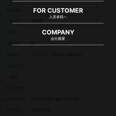
FOR CUSTOMER
取引態様
仲介
入居者様へ
現況
未完成
COMPANY
引渡し
会社概要
駐車場
有
設備条件
公共下水 / 公営水道 / 都市ガス
その他条件
備考
周辺の学校
建築確認番号
第22025SBC-確01633H号
物件番号
100177148