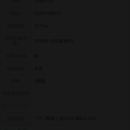
価格
4,680万円
間取り
1LDK+S(納戸)
建物面積
91.70㎡
築年月(築年
2026年 4月(建築中)
数)
主要採光面
南
建物構造
木造
階数
2階建
私道負担面積
セットバック
接道状況
一方 (西側 公道4.0m 間口2.2m)