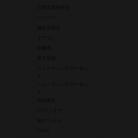
洗髪洗面化粧台
シャワー
独立洗面台
エアコン
床暖房
床下収納
ウォークインクローゼッ
ト
シューズインクローゼッ
ト
収納豊富
CSアンテナ
BSアンテナ
CATV