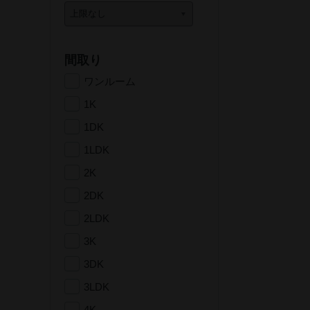
間取り
ワンルーム
1K
1DK
1LDK
2K
2DK
2LDK
3K
3DK
3LDK
4K