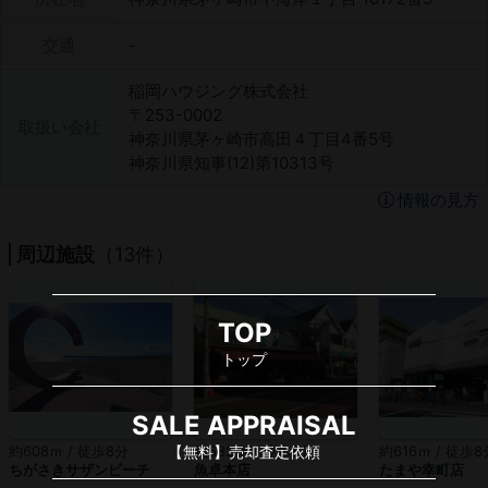
交通
稲岡ハウジング株式会社
〒253-0002
取扱い会社
神奈川県茅ヶ崎市高田４丁目4番5号
神奈川県知事(12)第10313号
情報の見方
周辺施設
（13件）
TOP
トップ
SALE APPRAISAL
約608ｍ / 徒歩8分
約582ｍ / 徒歩8分
約616ｍ / 徒歩8
【無料】売却査定依頼
ちがさきサザンビーチ
魚卓本店
たまや幸町店