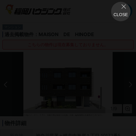
CLOSE
マンション
過去掲載物件：MAISON DE HINODE
こちらの物件は現在募集しておりません。
1
/
9
物件詳細
所在地
神奈川県茅ヶ崎市中海岸１丁目 10172番5