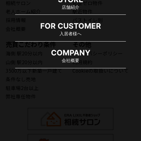
相続サロン
礼金ゼロ物件
店舗紹介
老人ホーム紹介
駅近物件
採用情報
バストイレ別
FOR CUSTOMER
会社概要
入居者様へ
売買こだわり条件
その他
COMPANY
海側 駅20分以内
プライバシーポリシー
会社概要
山側 駅20分以内
利用規約
3500万以下新築一戸建て
Cookieの取扱いについて
条件なし売地
駐車場2台以上
弊社専任物件