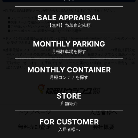
※以下の場合は確認メールが届かない場合がありますのでご注意ください。
SALE APPRAISAL
■フリーメールで登録する場合
■携帯メールで迷惑メール対策をされている場合
【無料】売却査定依頼
■ご登録いただいたメールアドレスが間違っている場合
■メールボックスの容量が一杯になっている場合
※ドメイン指定受信を設定されている方は「toiawase@inaoka-h.com」からのメール
MONTHLY PARKING
を 受信できるように設定してください。
※携帯電話やフリーメールのメールアドレスでのご登録で、PCメールの受信拒否設定
月極駐車場を探す
やURL付きメールの受信拒否設定をしている場合に、受信フォルダでなく迷惑メール
フォルダやゴミ箱にメールが振り分けられてしまい、確認メールの受信ができない
可能性がございます。お手数ですが、メールが届かない場合にはメール設定をご確
認ください。
MONTHLY CONTAINER
月極コンテナを探す
STORE
店舗紹介
トップページ
入居者様へ
FOR CUSTOMER
無料売却査定
会社概要
入居者様へ