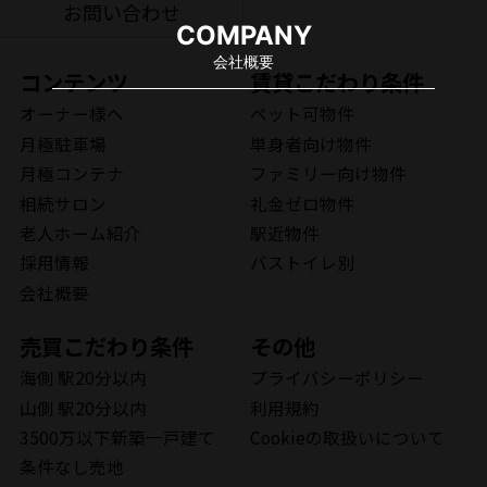
お問い合わせ
COMPANY
会社概要
コンテンツ
賃貸こだわり条件
オーナー様へ
ペット可物件
月極駐車場
単身者向け物件
月極コンテナ
ファミリー向け物件
相続サロン
礼金ゼロ物件
老人ホーム紹介
駅近物件
採用情報
バストイレ別
会社概要
売買こだわり条件
その他
海側 駅20分以内
プライバシーポリシー
山側 駅20分以内
利用規約
3500万以下新築一戸建て
Cookieの取扱いについて
条件なし売地