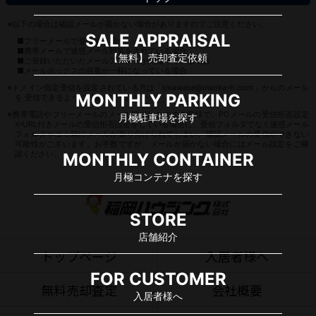
※以下の場合は確認メールが届かない場合がありますのでご注意ください。
SALE APPRAISAL
■フリーメールで登録する場合
■携帯メールで迷惑メール対策をされている場合
【無料】売却査定依頼
■ご登録いただいたメールアドレスが間違っている場合
■メールボックスの容量が一杯になっている場合
※ドメイン指定受信を設定されている方は「toiawase@inaoka-h.com」からのメール
MONTHLY PARKING
を 受信できるように設定してください。
※携帯電話やフリーメールのメールアドレスでのご登録で、PCメールの受信拒否設定
月極駐車場を探す
やURL付きメールの受信拒否設定をしている場合に、受信フォルダでなく迷惑メール
フォルダやゴミ箱にメールが振り分けられてしまい、確認メールの受信ができない
可能性がございます。お手数ですが、メールが届かない場合にはメール設定をご確
認ください。
MONTHLY CONTAINER
月極コンテナを探す
STORE
店舗紹介
トップページ
入居者様へ
FOR CUSTOMER
無料売却査定
会社概要
入居者様へ