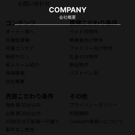
お問い合わせ
COMPANY
会社概要
コンテンツ
賃貸こだわり条件
オーナー様へ
ペット可物件
月極駐車場
単身者向け物件
月極コンテナ
ファミリー向け物件
相続サロン
礼金ゼロ物件
老人ホーム紹介
駅近物件
採用情報
バストイレ別
会社概要
売買こだわり条件
その他
海側 駅20分以内
プライバシーポリシー
山側 駅20分以内
利用規約
3500万以下新築一戸建て
Cookieの取扱いについて
条件なし売地